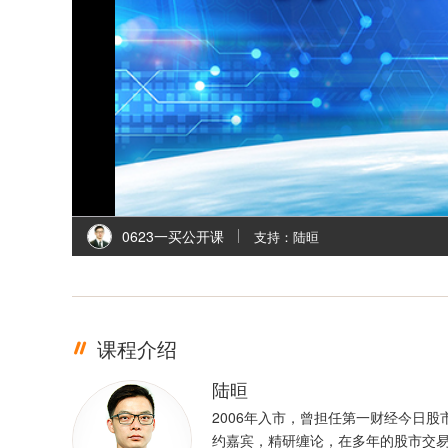
0623一买公开课
支持：陆晅
课程介绍
陆晅
2006年入市，曾担任第一财经今日股
约嘉宾，精研缠论，在多年的股市交