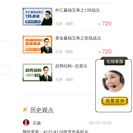
外汇赢钱宝典之135战法
15m
限时免费
720
主讲：陆晅
￥
一买公开课
10m
限时免费
黄金赢钱宝典之双线战法
一买公开课
720
主讲：陆晅
￥
15m
限时免费
趋势结构--交易法
一买公开课
2000
主讲：陆晅
￥
10m
限时免费
一买公开课
历史观点
更多
15m
限时免费
石扬
08-05 10:50
一买公开课
预告更新：4121/4116留意低多机会。