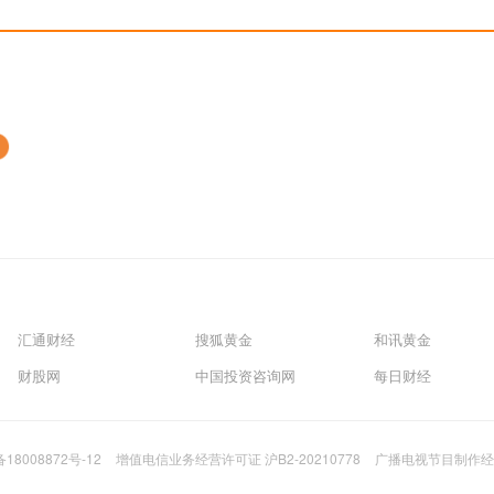
汇通财经
搜狐黄金
和讯黄金
财股网
中国投资咨询网
每日财经
备18008872号-12
增值电信业务经营许可证 沪B2-20210778
广播电视节目制作经营