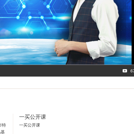
l
a
y
V
i
6
d
e
o
一买公开课
市特
一买公开课
易基