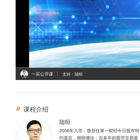
l
i
一买公开课
支持：陆晅
课程介绍
陆晅
2006年入市，曾担任第一财经今日股市特
约嘉宾，精研缠论，在多年的股市交易基