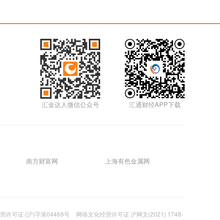
5m
01月17日0117外汇
5m
01月14日0114外汇
5m
汇金达人微信公众号
汇通财经APP下载
01月12日0112外汇视频
5m
01月11日0111外汇视频
南方财富网
上海有色金属网
5m
01月07日0107外汇视频
许可证 (沪)字第04469号
网络文化经营许可证 沪网文(2021) 1748-
5m