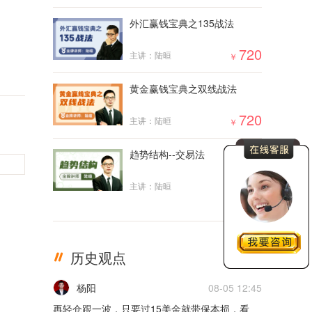
外汇赢钱宝典之135战法
5m
720
主讲：陆晅
￥
02月17日0217货币
5m
黄金赢钱宝典之双线战法
02月16日0216货币
720
主讲：陆晅
￥
5m
趋势结构--交易法
02月15日0215货币
2000
主讲：陆晅
￥
5m
02月14日0214货币
历史观点
更多
5m
杨阳
08-05 12:45
02月11日0211货币
再轻仓跟一波，只要过15美金就带保本损，看