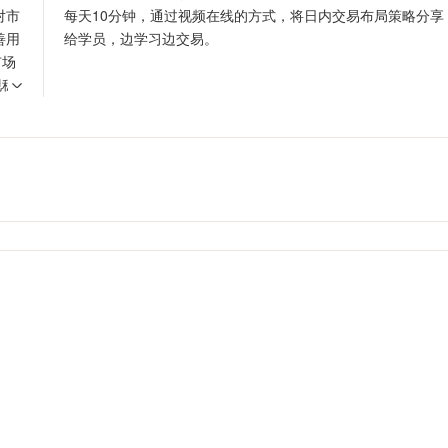
对市
每天10分钟，通过视频在线的方式，将日内交易布局策略分享
善用
给学员，边学习边交易。
市场
现稳
，才