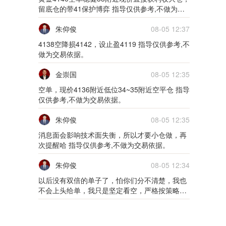
01月25日0125货币
留底仓的带41保护博弈 指导仅供参考,不做为交
易依据。
朱仰俊
08-05 12:37
5m
4138空降损4142，设止盈4119 指导仅供参考,不
01月24日0124货币
做为交易依据。
5m
金崇国
08-05 12:35
空单，现价4136附近低位34~35附近空平仓 指导
01月21日0121外汇
仅供参考,不做为交易依据。
5m
朱仰俊
08-05 12:35
01月20日0120外汇
消息面会影响技术面失衡，所以才要小仓做，再
次提醒哈 指导仅供参考,不做为交易依据。
5m
朱仰俊
08-05 12:34
01月19日0119外汇
以后没有双倍的单子了，怕你们分不清楚，我也
不会上头给单，我只是坚定看空，严格按策略的
5m
仓位做 指导仅供参考,不做为交易依据。
01月18日0118外汇