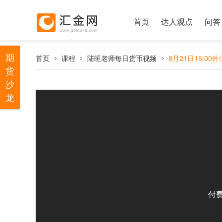
首页
达人观点
问答
期
首页
课程
陆晅老师每日货币视频
8月21日16:00
货
沙
龙
付