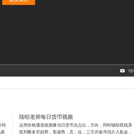
15
陆晅老师每日货币视频
市特
运用价格通道线测量当日货币兑点位，方向，同时辅助双线系
易基
统判断多空趋势，形成势，态，位，三方共振寻找介入机会，