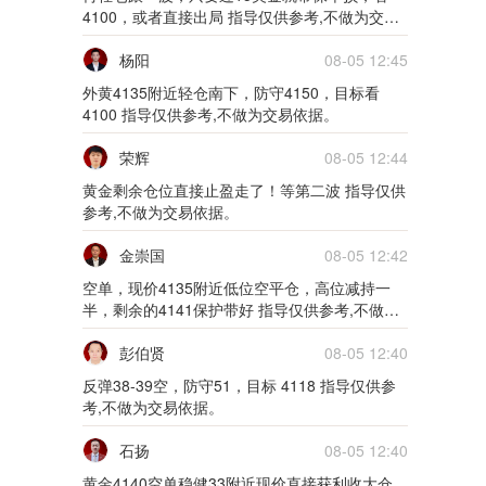
5m
4100，或者直接出局 指导仅供参考,不做为交易
依据。
02月10日0210货币
杨阳
08-05 12:45
外黄4135附近轻仓南下，防守4150，目标看
5m
4100 指导仅供参考,不做为交易依据。
02月09日0209货币
荣辉
08-05 12:44
黄金剩余仓位直接止盈走了！等第二波 指导仅供
5m
参考,不做为交易依据。
01月28日0128货币
金崇国
08-05 12:42
5m
空单，现价4135附近低位空平仓，高位减持一
半，剩余的4141保护带好 指导仅供参考,不做为
01月27日0127货币
交易依据。
彭伯贤
08-05 12:40
5m
反弹38-39空，防守51，目标 4118 指导仅供参
考,不做为交易依据。
01月26日0126货币
石扬
08-05 12:40
5m
黄金4140空单稳健33附近现价直接获利收大仓，