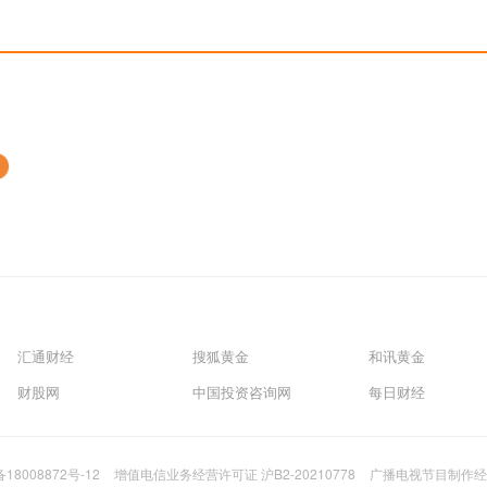
汇通财经
搜狐黄金
和讯黄金
财股网
中国投资咨询网
每日财经
备18008872号-12
增值电信业务经营许可证 沪B2-20210778
广播电视节目制作经营