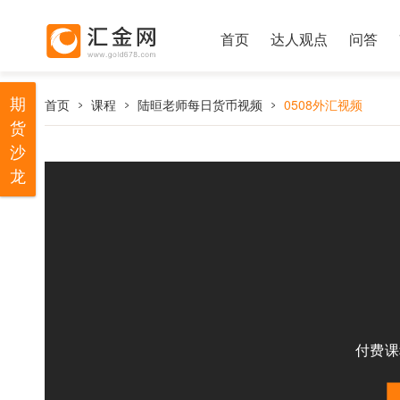
首页
达人观点
问答
期
首页
课程
陆晅老师每日货币视频
0508外汇视频
货
沙
龙
付费课