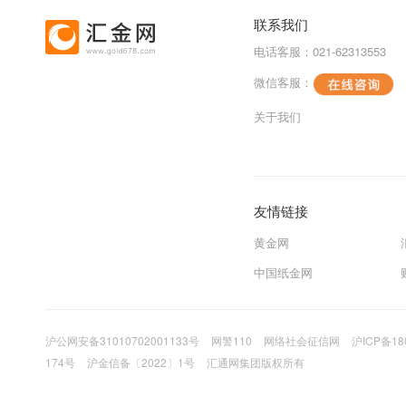
联系我们
电话客服：021-62313553
微信客服：
关于我们
友情链接
黄金网
中国纸金网
沪公网安备31010702001133号
网警110
网络社会征信网
沪ICP备18
174号
沪金信备〔2022〕1号
汇通网集团版权所有