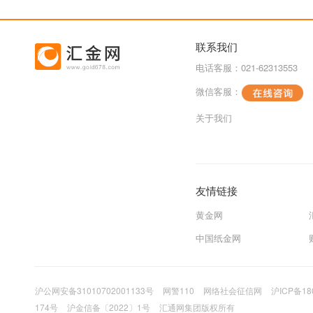
联系我们
电话客服：021-62313553
微信客服：
关于我们
友情链接
黄金网
中国纸金网
沪公网安备31010702001133号
网警110
网络社会征信网
沪ICP备18
174号
沪金信备〔2022〕1号
汇通网集团版权所有