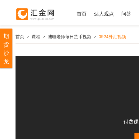
首页
达人观点
问答
期
首页
课程
陆晅老师每日货币视频
0924外汇视频
货
沙
龙
付费课