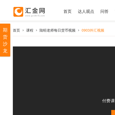
首页
达人观点
问答
期
首页
课程
陆晅老师每日货币视频
0903外汇视频
货
沙
龙
付费课