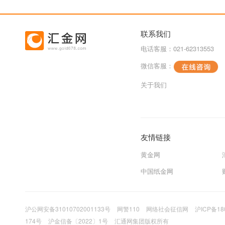
联系我们
电话客服：021-62313553
微信客服：
关于我们
友情链接
黄金网
中国纸金网
沪公网安备31010702001133号
网警110
网络社会征信网
沪ICP备18
174号
沪金信备〔2022〕1号
汇通网集团版权所有