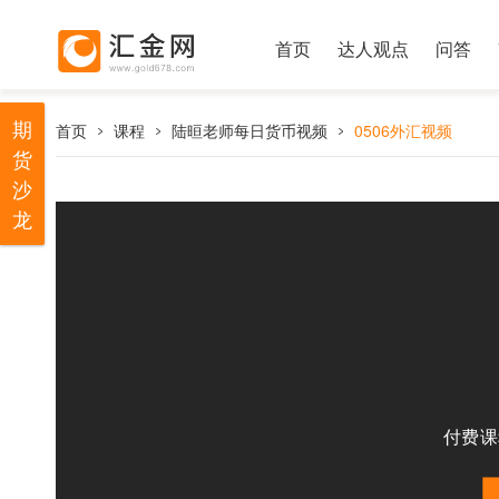
首页
达人观点
问答
期
首页
课程
陆晅老师每日货币视频
0506外汇视频
货
沙
龙
付费课