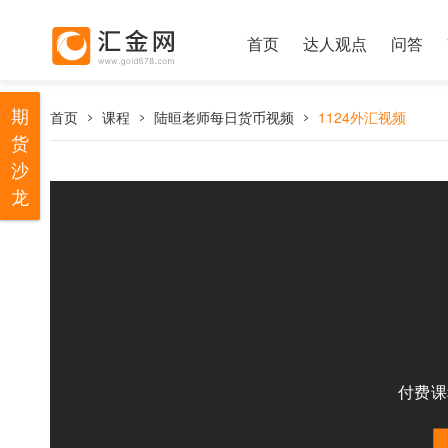
首页
达人观点
问答
期
首页
课程
陆晅老师每日货币视频
1124外汇视频
货
沙
龙
付费课