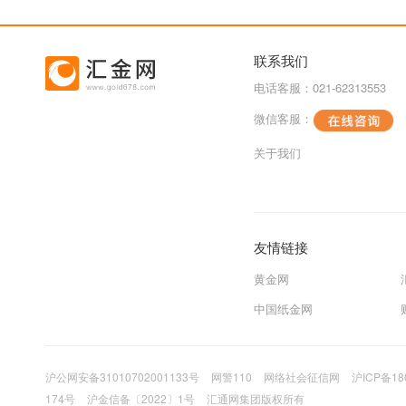
联系我们
电话客服：021-62313553
微信客服：
关于我们
友情链接
黄金网
中国纸金网
沪公网安备31010702001133号
网警110
网络社会征信网
沪ICP备18
174号
沪金信备〔2022〕1号
汇通网集团版权所有