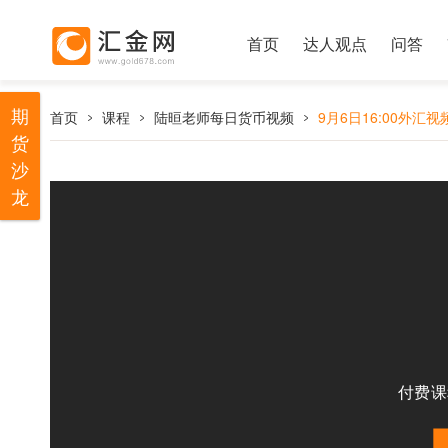
首页
达人观点
问答
期
首页
课程
陆晅老师每日货币视频
9月6日16:00外汇视
货
沙
龙
付费课