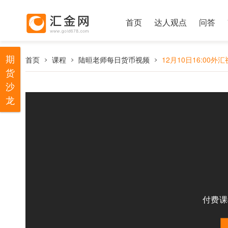
首页
达人观点
问答
期
首页
课程
陆晅老师每日货币视频
12月10日16:00外
货
沙
龙
付费课