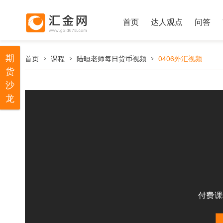
首页
达人观点
问答
期
首页
课程
陆晅老师每日货币视频
0406外汇视频
货
沙
龙
付费课