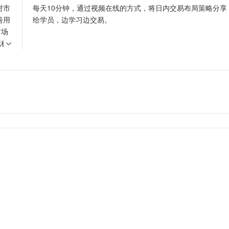
对市
每天10分钟，通过视频在线的方式，将日内交易布局策略分享
善用
给学员，边学习边交易。
市场
现稳
，才