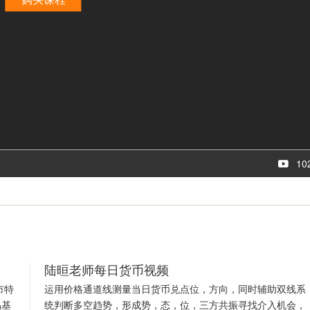
10
陆晅老师每日货币视频
市特
运用价格通道线测量当日货币兑点位，方向，同时辅助双线系
易基
统判断多空趋势，形成势，态，位，三方共振寻找介入机会，