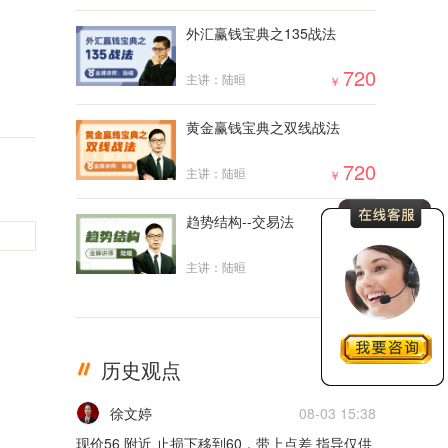
外汇赢钱宝典之135战法
5m
720
主讲：陆晅
￥
02月17日0217货币
5m
黄金赢钱宝典之双线战法
02月16日0216货币
720
主讲：陆晅
￥
5m
趋势结构--交易法
02月15日0215货币
2000
主讲：陆晅
￥
5m
02月14日0214货币
历史观点
更多
5m
徐文婷
08-03 15:38
02月11日0211货币
现价56 附近 止损下移到60，带上点差 指导仅供