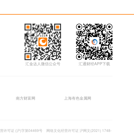
5m
01月17日0117外汇
5m
01月14日0114外汇
5m
汇金达人微信公众号
汇通财经APP下载
01月12日0112外汇视频
5m
01月11日0111外汇视频
南方财富网
上海有色金属网
5m
01月07日0107外汇视频
许可证 (沪)字第04469号
网络文化经营许可证 沪网文(2021) 1748-
5m