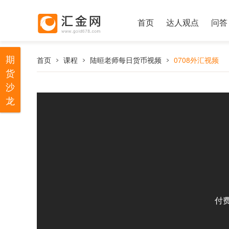
首页
达人观点
问答
期
首页
课程
陆晅老师每日货币视频
0708外汇视频
货
沙
龙
付