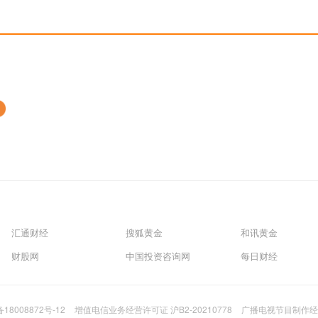
汇通财经
搜狐黄金
和讯黄金
财股网
中国投资咨询网
每日财经
备18008872号-12
增值电信业务经营许可证 沪B2-20210778
广播电视节目制作经营