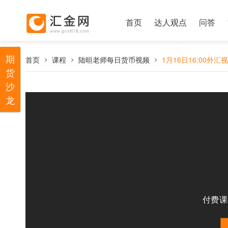
首页
达人观点
问答
期
首页
课程
陆晅老师每日货币视频
1月16日16:00外汇
货
沙
龙
付费课