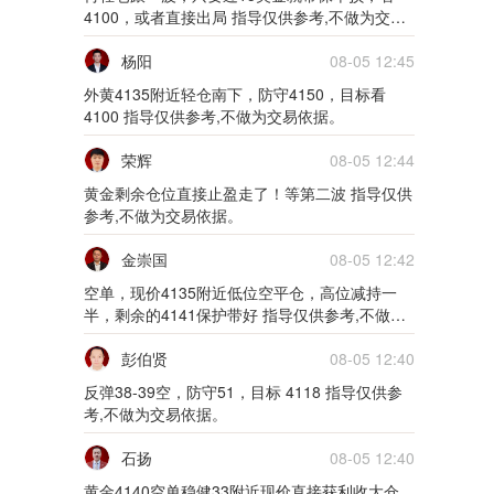
5m
4100，或者直接出局 指导仅供参考,不做为交易
依据。
02月10日0210货币
杨阳
08-05 12:45
外黄4135附近轻仓南下，防守4150，目标看
5m
4100 指导仅供参考,不做为交易依据。
02月09日0209货币
荣辉
08-05 12:44
黄金剩余仓位直接止盈走了！等第二波 指导仅供
5m
参考,不做为交易依据。
01月28日0128货币
金崇国
08-05 12:42
5m
空单，现价4135附近低位空平仓，高位减持一
半，剩余的4141保护带好 指导仅供参考,不做为
01月27日0127货币
交易依据。
彭伯贤
08-05 12:40
5m
反弹38-39空，防守51，目标 4118 指导仅供参
考,不做为交易依据。
01月26日0126货币
石扬
08-05 12:40
5m
黄金4140空单稳健33附近现价直接获利收大仓，