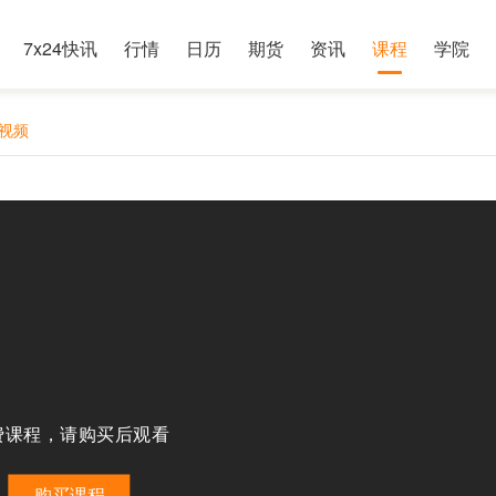
7x24快讯
行情
日历
期货
资讯
课程
学院
金视频
费课程，请购买后观看
购买课程