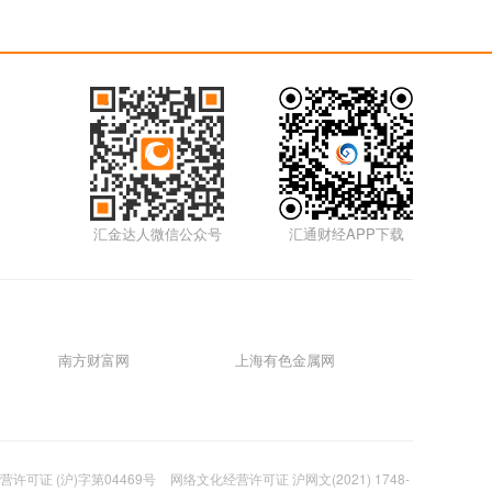
5m
01月17日0117外汇
5m
01月14日0114外汇
5m
汇金达人微信公众号
汇通财经APP下载
01月12日0112外汇视频
5m
01月11日0111外汇视频
南方财富网
上海有色金属网
5m
01月07日0107外汇视频
许可证 (沪)字第04469号
网络文化经营许可证 沪网文(2021) 1748-
5m