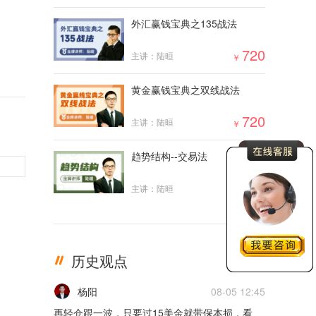
外汇赢钱宝典之135战法
5m
720
主讲：陆晅
￥
02月17日0217货币
5m
黄金赢钱宝典之双线战法
02月16日0216货币
720
主讲：陆晅
￥
5m
趋势结构--交易法
02月15日0215货币
2000
主讲：陆晅
￥
5m
02月14日0214货币
历史观点
更多
5m
杨阳
08-05 12:45
02月11日0211货币
再轻仓跟一波，只要过15美金就带保本损，看