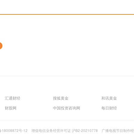
汇通财经
搜狐黄金
和讯黄金
财股网
中国投资咨询网
每日财经
备18008872号-12
增值电信业务经营许可证 沪B2-20210778
广播电视节目制作经营