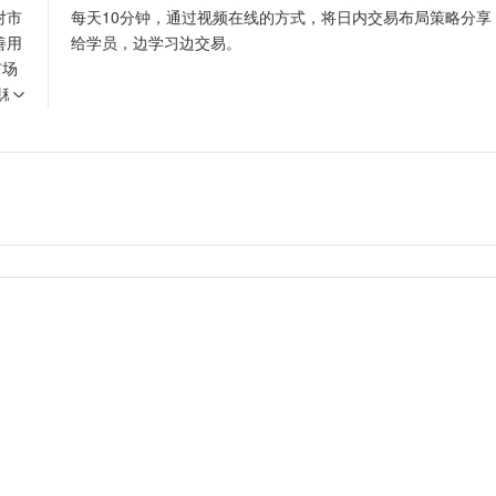
对市
每天10分钟，通过视频在线的方式，将日内交易布局策略分享
善用
给学员，边学习边交易。
市场
现稳
，才