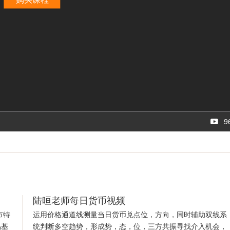
9
陆晅老师每日货币视频
市特
运用价格通道线测量当日货币兑点位，方向，同时辅助双线系
易基
统判断多空趋势，形成势，态，位，三方共振寻找介入机会，