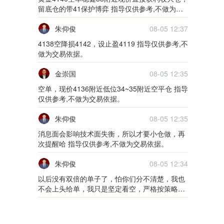
01月25日0125货币
留底仓的带41保护博弈 指导仅供参考,不做为交
易依据。
朱仰俊
08-05 12:37
5m
4138空降损4142，设止盈4119 指导仅供参考,不
01月24日0124货币
做为交易依据。
5m
金崇国
08-05 12:35
空单，现价4136附近低位34~35附近空平仓 指导
01月21日0121外汇
仅供参考,不做为交易依据。
5m
朱仰俊
08-05 12:35
01月20日0120外汇
消息面会影响技术面失衡，所以才要小仓做，再
次提醒哈 指导仅供参考,不做为交易依据。
5m
朱仰俊
08-05 12:34
01月19日0119外汇
以后没有双倍的单子了，怕你们分不清楚，我也
不会上头给单，我只是坚定看空，严格按策略的
5m
仓位做 指导仅供参考,不做为交易依据。
01月18日0118外汇