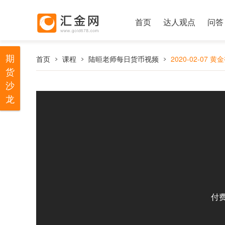
首页
达人观点
问答
期
首页
课程
陆晅老师每日货币视频
2020-02-07 黄
货
沙
龙
付