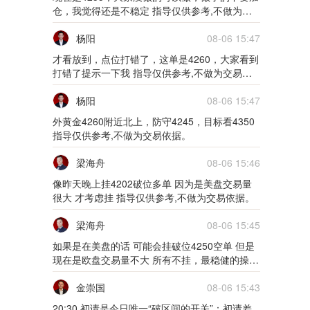
5m
仓，我觉得还是不稳定 指导仅供参考,不做为交
易依据。
02月10日0210货币
杨阳
08-06 15:47
才看放到，点位打错了，这单是4260，大家看到
5m
打错了提示一下我 指导仅供参考,不做为交易依
据。
02月09日0209货币
杨阳
08-06 15:47
外黄金4260附近北上，防守4245，目标看4350
5m
指导仅供参考,不做为交易依据。
01月28日0128货币
梁海舟
08-06 15:46
5m
像昨天晚上挂4202破位多单 因为是美盘交易量
很大 才考虑挂 指导仅供参考,不做为交易依据。
01月27日0127货币
梁海舟
08-06 15:45
5m
如果是在美盘的话 可能会挂破位4250空单 但是
现在是欧盘交易量不大 所有不挂，最稳健的操作
01月26日0126货币
就是实体破位4250 反弹4250在空 指导仅供参考,
不做为交易依据。
金崇国
08-06 15:43
5m
20:30 初请是今日唯一“破区间的开关”：初请差