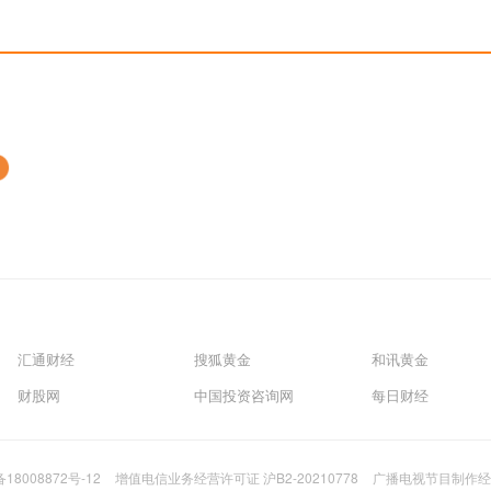
汇通财经
搜狐黄金
和讯黄金
财股网
中国投资咨询网
每日财经
备18008872号-12
增值电信业务经营许可证 沪B2-20210778
广播电视节目制作经营