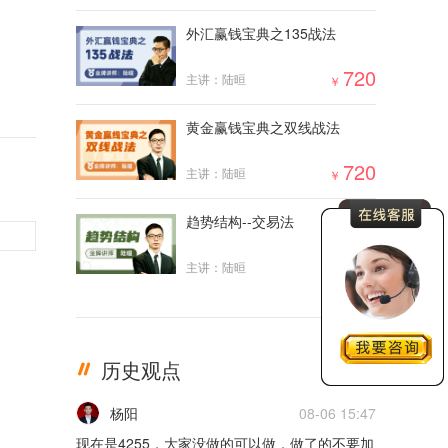
外汇赢钱宝典之135战法
5m
720
主讲：陆晅
￥
02月17日0217货币
5m
黄金赢钱宝典之双线战法
02月16日0216货币
720
主讲：陆晅
￥
5m
趋势结构--交易法
02月15日0215货币
2000
主讲：陆晅
￥
5m
02月14日0214货币
历史观点
更多
5m
杨阳
08-06 15:47
02月11日0211货币
现在是4255，大家没做的可以做，做了的不要加