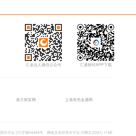
5m
01月17日0117外汇
5m
01月14日0114外汇
5m
汇金达人微信公众号
汇通财经APP下载
01月12日0112外汇视频
5m
01月11日0111外汇视频
南方财富网
上海有色金属网
5m
01月07日0107外汇视频
许可证 (沪)字第04469号
网络文化经营许可证 沪网文(2021) 1748-
5m