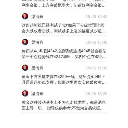
01月25日0125货币
利多金银，上方突破概率大；初请好利空金银，
下方4245 ～40不破之前首次触及可尝试做多，
下破之后走延续概率大。总之数据公布之后尽量
梁海舟
08-06 15:42
5m
择机顺势参与 指导仅供参考,不做为交易依据。
这条趋势线已经测试了4次如果下去破位预计就
01月24日0124货币
会大跌或者阴跌，测试越多上涨的幅度减少证明
支撑减弱，所以这次回踩4250不考虑在继续多
5m
了。 指导仅供参考,不做为交易依据。
梁海舟
08-06 15:40
你们从4小时图4242拉趋势线连接4245就会看见
01月21日0121外汇
第三个点趋势线在4247哪里，第四个点在4250
哪里，所有为什么前面在黄金下跌4247上涨
5m
4268，和下跌4250上涨4264就是这样分析。 指
梁海舟
08-06 15:38
导仅供参考,不做为交易依据。
01月20日0120外汇
黄金下方关键支撑在4250一线，这里是4小时上
升通道趋势线支撑，如果这里再次实体破位黄金
预计会深度回踩。 指导仅供参考,不做为交易依
5m
据。
梁海舟
08-06 15:20
01月19日0119外汇
黄金这种波动基本上不怎么走技术面，都是消息
面主导一切。 指导仅供参考,不做为交易依据。
5m
01月18日0118外汇