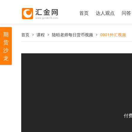
首页
达人观点
问答
期
首页
课程
陆晅老师每日货币视频
0901外汇视频
货
沙
龙
付