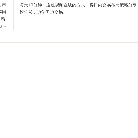
对市
每天10分钟，通过视频在线的方式，将日内交易布局策略分享
善用
给学员，边学习边交易。
市场
现稳
，才