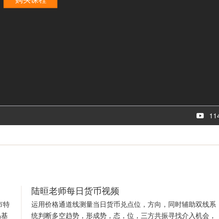
11
陆晅老师每日货币视频
市特
运用价格通道线测量当日货币兑点位，方向，同时辅助双线系
易基
统判断多空趋势，形成势，态，位，三方共振寻找介入机会，