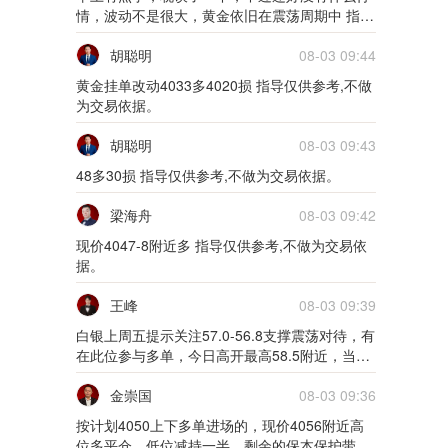
5m
情，波动不是很大，黄金依旧在震荡周期中 指导
仅供参考,不做为交易依据。
02月10日0210货币
胡聪明
08-03 09:44
黄金挂单改动4033多4020损 指导仅供参考,不做
5m
为交易依据。
02月09日0209货币
胡聪明
08-03 09:43
48多30损 指导仅供参考,不做为交易依据。
5m
梁海舟
08-03 09:42
01月28日0128货币
现价4047-8附近多 指导仅供参考,不做为交易依
5m
据。
01月27日0127货币
王峰
08-03 09:39
白银上周五提示关注57.0-56.8支撑震荡对待，有
5m
在此位参与多单，今日高开最高58.5附近，当前
58.2给到1.2-1.5美金空间。可以考虑离场。 指
01月26日0126货币
导仅供参考,不做为交易依据。
金崇国
08-03 09:36
按计划4050上下多单进场的，现价4056附近高
5m
位多平仓，低位减持一半，剩余的保本保护带