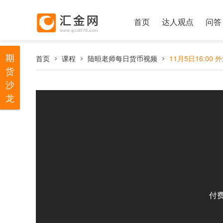
首页
达人观点
问答
期
首页
课程
陆晅老师每日货币视频
11月5日16:00
货
沙
龙
付