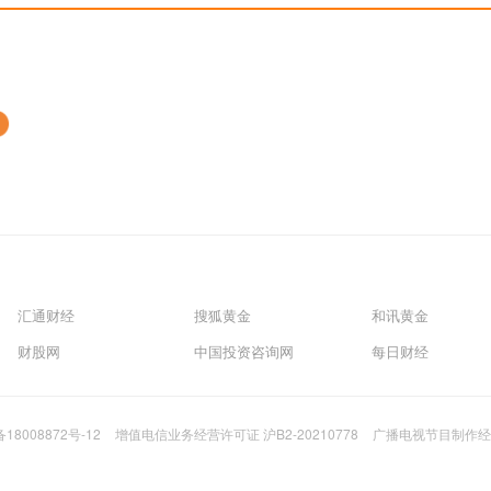
汇通财经
搜狐黄金
和讯黄金
财股网
中国投资咨询网
每日财经
备18008872号-12
增值电信业务经营许可证 沪B2-20210778
广播电视节目制作经营