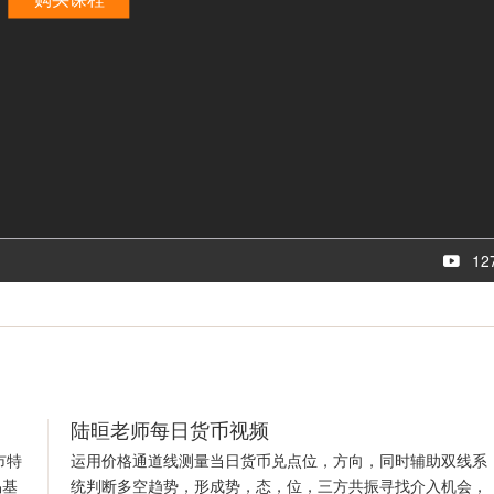
12
陆晅老师每日货币视频
市特
运用价格通道线测量当日货币兑点位，方向，同时辅助双线系
易基
统判断多空趋势，形成势，态，位，三方共振寻找介入机会，