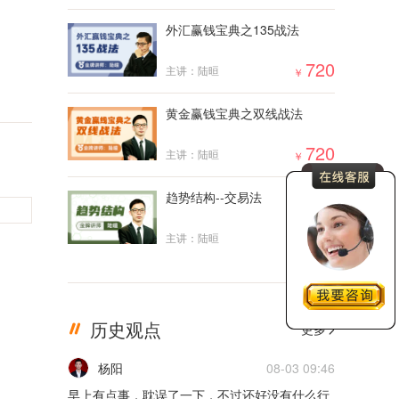
外汇赢钱宝典之135战法
5m
720
主讲：陆晅
￥
02月17日0217货币
5m
黄金赢钱宝典之双线战法
02月16日0216货币
720
主讲：陆晅
￥
5m
趋势结构--交易法
02月15日0215货币
2000
主讲：陆晅
￥
5m
02月14日0214货币
历史观点
更多
5m
杨阳
08-03 09:46
02月11日0211货币
早上有点事，耽误了一下，不过还好没有什么行