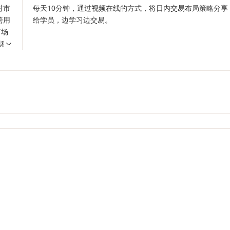
对市
每天10分钟，通过视频在线的方式，将日内交易布局策略分享
善用
给学员，边学习边交易。
市场
现稳
，才