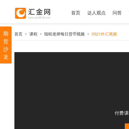
首页
达人观点
问答
期
首页
课程
陆晅老师每日货币视频
0521外汇视频
货
沙
龙
付费课