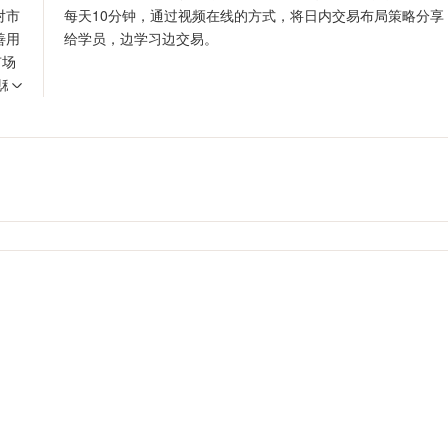
对市
每天10分钟，通过视频在线的方式，将日内交易布局策略分享
善用
给学员，边学习边交易。
市场
现稳
，才