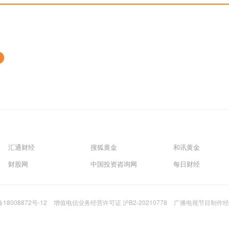
汇通财经
搜狐黄金
和讯黄金
财股网
中国投资咨询网
每日财经
备18008872号-12
增值电信业务经营许可证 沪B2-20210778
广播电视节目制作经营