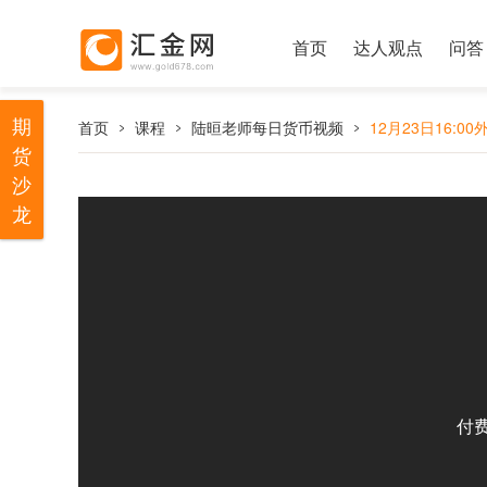
首页
达人观点
问答
期
首页
课程
陆晅老师每日货币视频
12月23日16:0
货
沙
龙
付