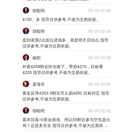
5m
胡聪明
08-05 23:48
02月10日0210货币
4150。多 指导仅供参考,不做为交易依据。
5m
胡聪明
08-05 23:44
02月09日0209货币
盘到凌晨2点低位进场多，就是明天启动点 指导
仅供参考,不做为交易依据。
5m
杨阳
08-05 23:36
01月28日0128货币
外黄4258附近轻仓南下，带损4270，目标看
4235 指导仅供参考,不做为交易依据。
5m
梁海舟
08-05 23:32
01月27日0127货币
黄金反弹4263-5附近空止损4280 目标待定 指导
仅供参考,不做为交易依据。
5m
胡聪明
08-05 23:32
01月26日0126货币
基本回落10美金就涨、所以55附近参与空也是出
局？还是多安全 指导仅供参考,不做为交易依
5m
据。