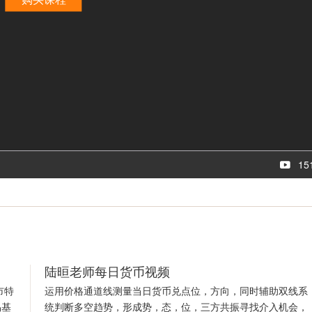
15
陆晅老师每日货币视频
市特
运用价格通道线测量当日货币兑点位，方向，同时辅助双线系
易基
统判断多空趋势，形成势，态，位，三方共振寻找介入机会，