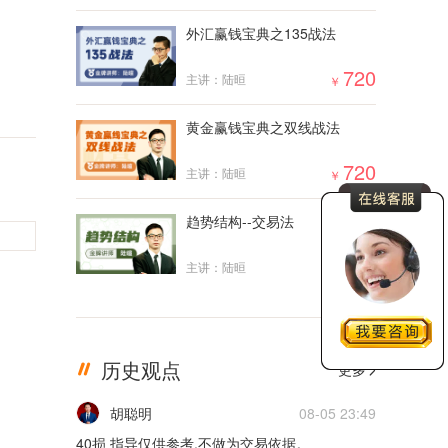
外汇赢钱宝典之135战法
5m
720
主讲：陆晅
￥
02月17日0217货币
5m
黄金赢钱宝典之双线战法
02月16日0216货币
720
主讲：陆晅
￥
5m
趋势结构--交易法
02月15日0215货币
2000
主讲：陆晅
￥
5m
02月14日0214货币
历史观点
更多
5m
胡聪明
08-05 23:49
02月11日0211货币
40损 指导仅供参考,不做为交易依据。