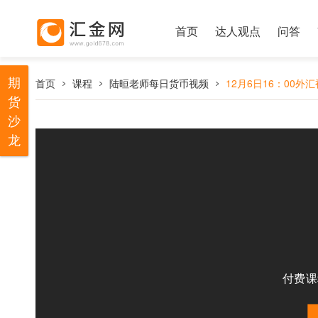
首页
达人观点
问答
期
首页
课程
陆晅老师每日货币视频
12月6日16：00外
货
沙
龙
付费课