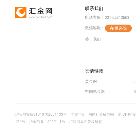
联系我们
电话客服：021-62313553
微信客服：
关于我们
友情链接
黄金网
中国纸金网
沪公网安备31010702001133号
网警110
网络社会征信网
沪ICP备18
174号
沪金信备〔2022〕1号
汇通网集团版权所有