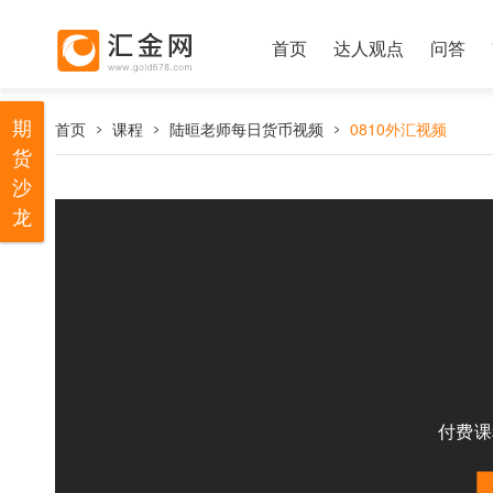
首页
达人观点
问答
期
首页
课程
陆晅老师每日货币视频
0810外汇视频
货
沙
龙
付费课