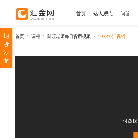
首页
达人观点
问答
期
首页
课程
陆晅老师每日货币视频
1022外汇视频
货
沙
龙
付费课