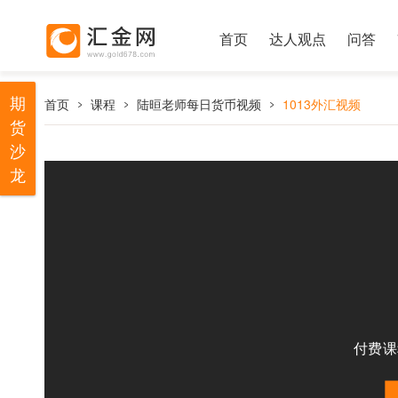
首页
达人观点
问答
期
首页
课程
陆晅老师每日货币视频
1013外汇视频
货
沙
龙
付费课