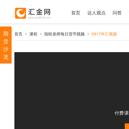
首页
达人观点
问答
期
首页
课程
陆晅老师每日货币视频
0917外汇视频
货
沙
龙
付费课