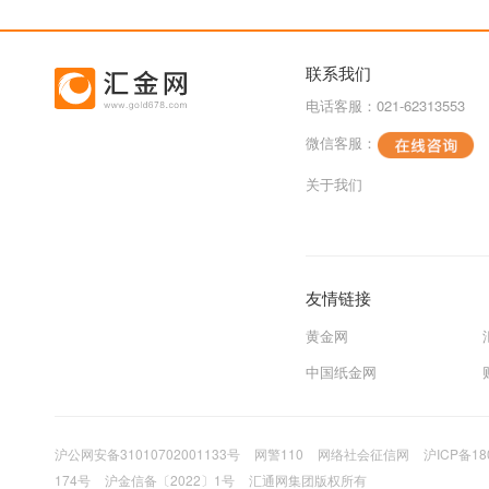
联系我们
电话客服：021-62313553
微信客服：
关于我们
友情链接
黄金网
中国纸金网
沪公网安备31010702001133号
网警110
网络社会征信网
沪ICP备18
174号
沪金信备〔2022〕1号
汇通网集团版权所有