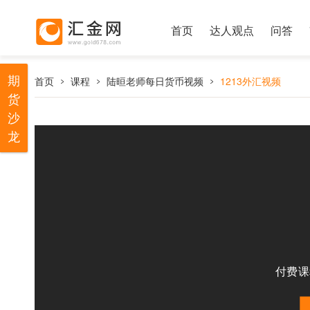
首页
达人观点
问答
期
首页
课程
陆晅老师每日货币视频
1213外汇视频
货
沙
龙
付费课