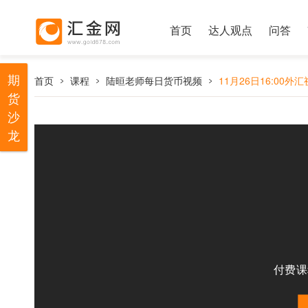
首页
达人观点
问答
期
首页
课程
陆晅老师每日货币视频
11月26日16:00外
货
沙
龙
付费课