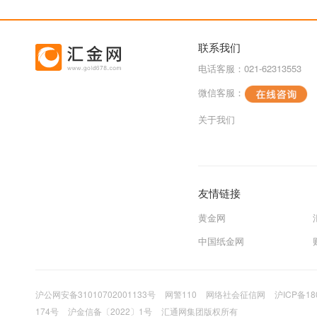
联系我们
电话客服：021-62313553
微信客服：
关于我们
友情链接
黄金网
中国纸金网
沪公网安备31010702001133号
网警110
网络社会征信网
沪ICP备18
174号
沪金信备〔2022〕1号
汇通网集团版权所有