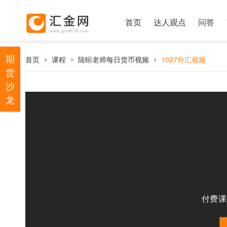
首页
达人观点
问答
期
首页
课程
陆晅老师每日货币视频
1027外汇视频
货
沙
龙
付费课