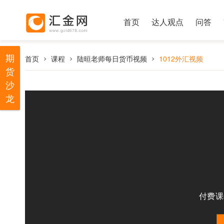
首页
达人观点
问答
期
首页
课程
陆晅老师每日货币视频
1012外汇视频
货
沙
龙
付费课