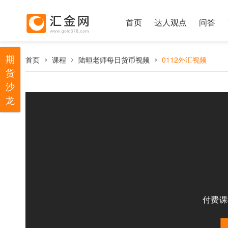
首页
达人观点
问答
期
首页
课程
陆晅老师每日货币视频
0112外汇视频
货
沙
龙
付费课