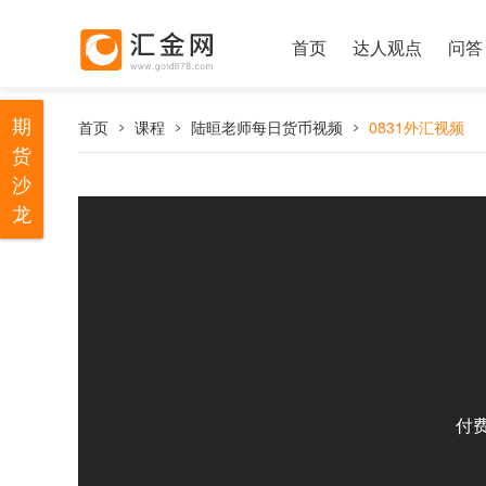
首页
达人观点
问答
期
首页
课程
陆晅老师每日货币视频
0831外汇视频
货
沙
龙
付