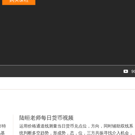
9
陆晅老师每日货币视频
市特
运用价格通道线测量当日货币兑点位，方向，同时辅助双线系
易基
统判断多空趋势，形成势，态，位，三方共振寻找介入机会，