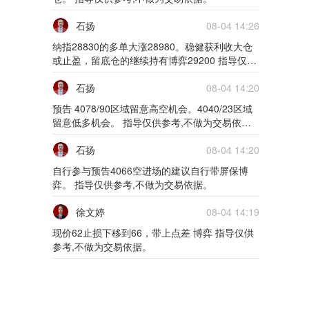
01月25日0125货币
石扬
08-04 14:26
5m
纳指28830的多单大涨28980。稳健获利收大仓
或止盈，留底仓的继续持有博弈29200 指导仅供
01月24日0124货币
参考,不做为交易依据。
石扬
08-04 14:20
5m
预告 4078/90区域留意高空机会。4040/23区域
留意低多机会。 指导仅供参考,不做为交易依
01月21日0121外汇
据。
石扬
08-04 14:20
5m
自行参与预告4066空进场的建议自行带屏保博
01月20日0120外汇
弈。 指导仅供参考,不做为交易依据。
徐文婷
08-04 14:19
5m
现价62止损下移到66，带上点差 博弈 指导仅供
01月19日0119外汇
参考,不做为交易依据。
5m
01月18日0118外汇