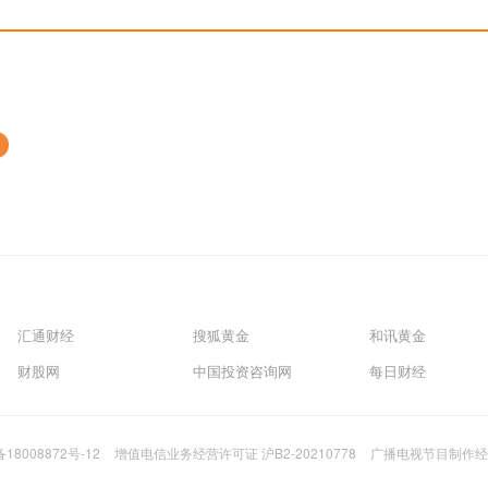
汇通财经
搜狐黄金
和讯黄金
财股网
中国投资咨询网
每日财经
备18008872号-12
增值电信业务经营许可证 沪B2-20210778
广播电视节目制作经营