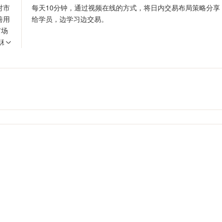
对市
每天10分钟，通过视频在线的方式，将日内交易布局策略分享
善用
给学员，边学习边交易。
市场
现稳
，才