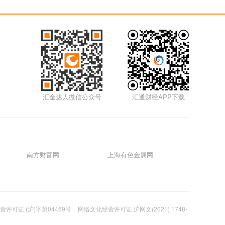
5m
01月17日0117外汇
5m
01月14日0114外汇
汇金达人微信公众号
汇通财经APP下载
5m
01月12日0112外汇视频
5m
南方财富网
上海有色金属网
01月11日0111外汇视频
5m
01月07日0107外汇视频
许可证 (沪)字第04469号
网络文化经营许可证 沪网文(2021) 1748-
5m