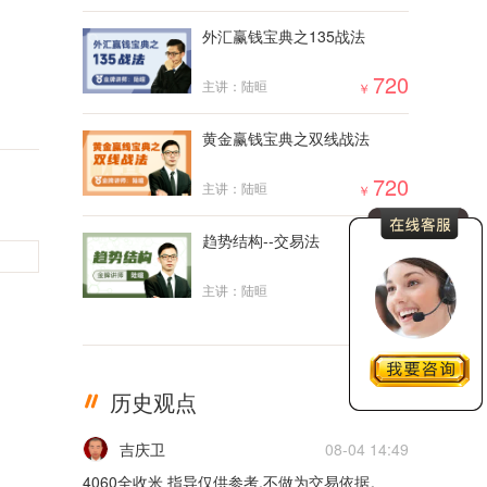
外汇赢钱宝典之135战法
5m
720
主讲：陆晅
￥
02月17日0217货币
5m
黄金赢钱宝典之双线战法
02月16日0216货币
720
主讲：陆晅
￥
5m
趋势结构--交易法
02月15日0215货币
2000
主讲：陆晅
￥
5m
02月14日0214货币
历史观点
更多
5m
吉庆卫
08-04 14:49
02月11日0211货币
4060全收米 指导仅供参考,不做为交易依据。