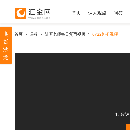
首页
达人观点
问答
期
首页
课程
陆晅老师每日货币视频
0722外汇视频
货
沙
龙
付费课