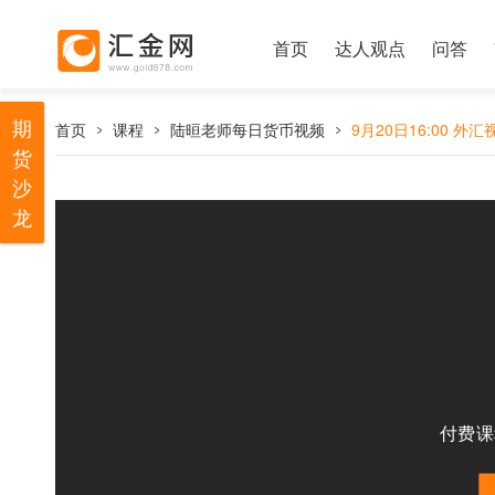
首页
达人观点
问答
期
首页
课程
陆晅老师每日货币视频
9月20日16:00 外汇
货
沙
龙
付费课