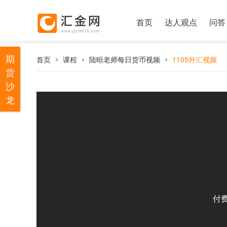
首页
达人观点
问答
期
首页
课程
陆晅老师每日货币视频
1105外汇视频
货
沙
龙
付