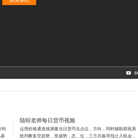
8
陆晅老师每日货币视频
市特
运用价格通道线测量当日货币兑点位，方向，同时辅助双线系
易基
统判断多空趋势，形成势，态，位，三方共振寻找介入机会，