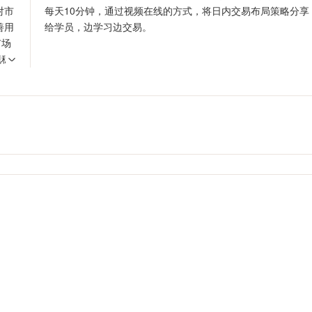
对市
每天10分钟，通过视频在线的方式，将日内交易布局策略分享
善用
给学员，边学习边交易。
市场
现稳
，才