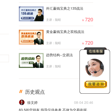
外汇赢钱宝典之135战法
5m
720
主讲：陆晅
￥
02月17日0217货币
5m
黄金赢钱宝典之双线战法
02月16日0216货币
720
主讲：陆晅
￥
5m
趋势结构--交易法
02月15日0215货币
2000
主讲：陆晅
￥
5m
02月14日0214货币
历史观点
更多
5m
徐文婷
08-04 20:46
02月11日0211货币
83.5的空持有 指导仅供参考,不做为交易依据。