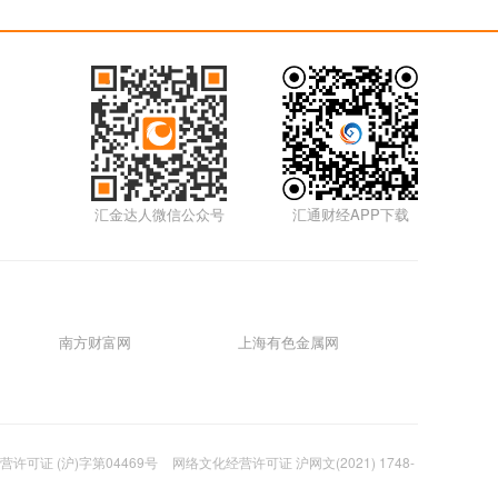
5m
01月17日0117外汇
5m
01月14日0114外汇
汇金达人微信公众号
汇通财经APP下载
5m
01月12日0112外汇视频
5m
南方财富网
上海有色金属网
01月11日0111外汇视频
5m
01月07日0107外汇视频
许可证 (沪)字第04469号
网络文化经营许可证 沪网文(2021) 1748-
5m