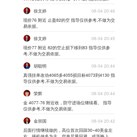
5m
徐文婷
08-04 20:46
02月10日0210货币
现价76 附近 止盈82的空 指导仅供参考,不做为交
易依据。
5m
徐文婷
08-04 20:45
02月09日0209货币
现价77 附近 82的空止损下移到83 指导仅供参
考,不做为交易依据。
5m
胡聪明
08-04 20:44
01月28日0128货币
真强挂单改动4065多4055损目标4073到4130 指
5m
导仅供参考,不做为交易依据。
01月27日0127货币
荣辉
08-04 20:44
金 4077-76 附近收，防守进场位继续看。 指导
5m
仅供参考,不做为交易依据。
01月26日0126货币
金崇国
08-04 20:42
后面行情继续做的，高位首次回踩30~40美金左
5m
右，择机做多为主，空单尽量回避，或等晚上22