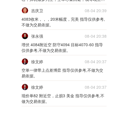
01月25日0125货币
点数据表现，如果利空择机在压力位置附近尝
试，利多的话千万不要做空，切记 指导仅供参
吉庆卫
08-04 20:39
考,不做为交易依据。
5m
4083收米，，，20米幅度，完美 指导仅供参考,
不做为交易依据。
01月24日0124货币
张永强
08-04 20:38
5m
埋伏 4084附近空 防守4094 目标4070-60 指导
仅供参考,不做为交易依据。
01月21日0121外汇
徐文婷
08-04 20:37
5m
空单一律带上点差博弈 指导仅供参考,不做为交
01月20日0120外汇
易依据。
徐文婷
08-04 20:37
5m
现价单82 附近空，止损3 美金 指导仅供参考,不
01月19日0119外汇
做为交易依据。
5m
01月18日0118外汇