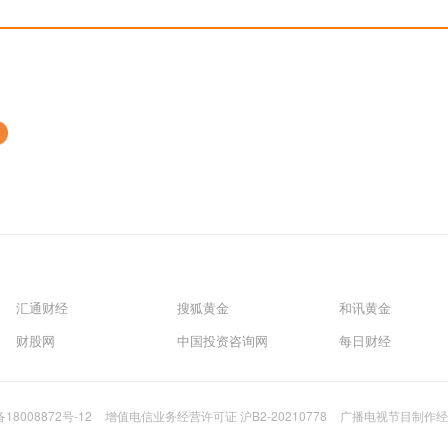
汇通财经
搜狐黄金
和讯黄金
财股网
中国投资咨询网
每日财经
备18008872号-12
增值电信业务经营许可证 沪B2-20210778
广播电视节目制作经营