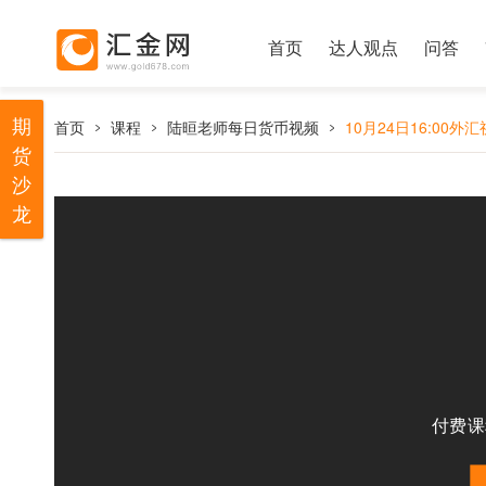
首页
达人观点
问答
期
首页
课程
陆晅老师每日货币视频
10月24日16:00外
货
沙
龙
付费课