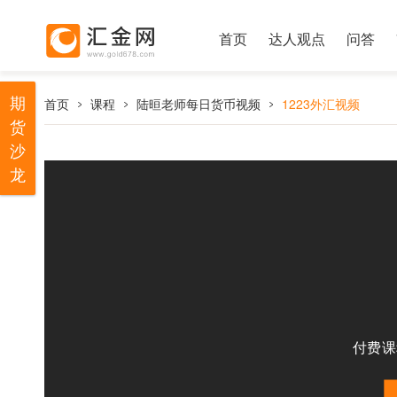
首页
达人观点
问答
期
首页
课程
陆晅老师每日货币视频
1223外汇视频
货
沙
龙
付费课