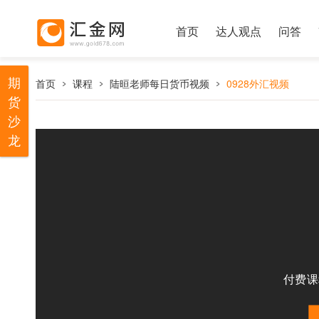
首页
达人观点
问答
期
首页
课程
陆晅老师每日货币视频
0928外汇视频
货
沙
龙
付费课